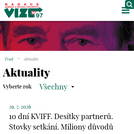
M
O NÁS
PROJEKTY
PARTNEŘI
Úvod
*
Aktuality
GALERIE
Aktuality
KONTAKTY
Všechny
Vyberte rok
OBCHOD
29. 7. 2026
KOŠÍK
10 dní KVIFF. Desítky partnerů.
EN
Stovky setkání. Miliony důvodů