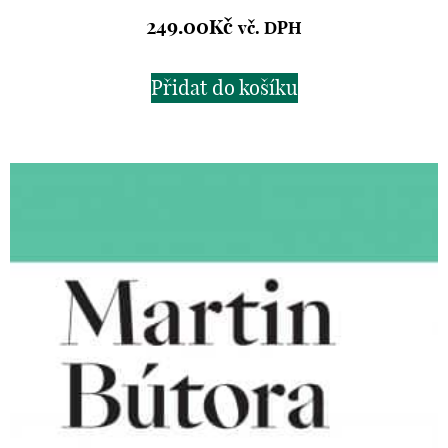
249.00
Kč
vč. DPH
Přidat do košíku