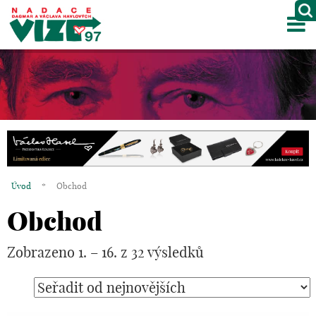
M
O NÁS
PROJEKTY
PARTNEŘI
GALERIE
Úvod
*
Obchod
KONTAKTY
Obchod
OBCHOD
Zobrazeno 1. – 16. z 32 výsledků
KOŠÍK
EN