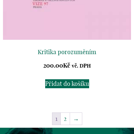
Kritika porozuměním
200.00
Kč
vč. DPH
Přidat do košíku
1
2
→