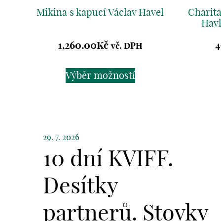
Mikina s kapucí Václav Havel
Charit
Havl
1,260.00
Kč
4
vč. DPH
Výběr možností
29. 7. 2026
10 dní KVIFF.
Desítky
partnerů. Stovky