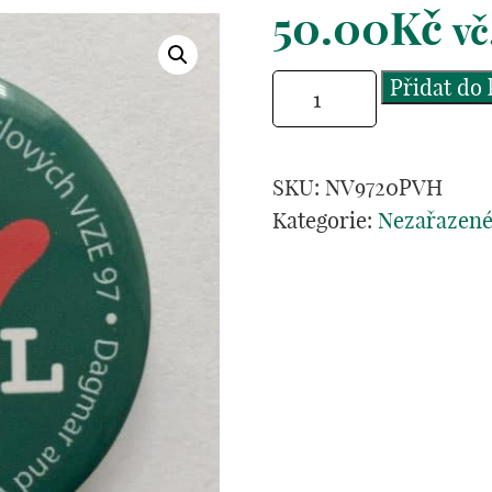
50.00
Kč
vč
Přidat do 
SKU:
NV9720PVH
Kategorie:
Nezařazen