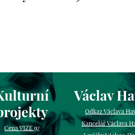
Kulturní
Václav Ha
projekty
Odkaz Václava Ha
Kancelář Václava H
Cena VIZE 97