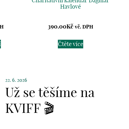
Charitativní kalendář Dagmar
Havlové
390.00
Kč
PH
vč. DPH
í
Čtěte více
22. 6. 2026
Už se těšíme na
KVIFF 🎬