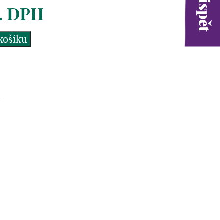
. DPH
košíku
é