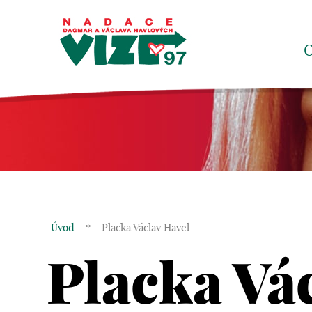
Úvod
*
Placka Václav Havel
Placka Vá