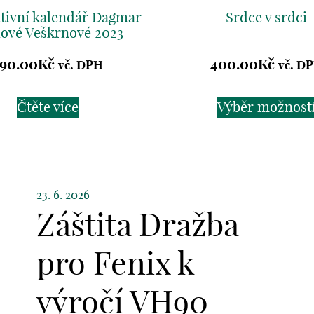
ativní kalendář Dagmar
Srdce v srdci
ové Veškrnové 2023
90.00
Kč
400.00
Kč
vč. DPH
vč. D
Čtěte více
Výběr možnost
23. 6. 2026
Záštita Dražba
pro Fenix k
výročí VH90