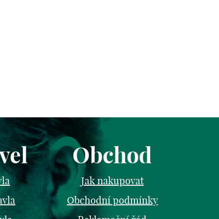
vel
Obchod
vla
Jak nakupovat
avla
Obchodní podmínky