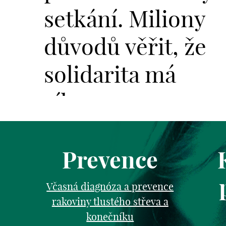
setkání. Miliony
důvodů věřit, že
solidarita má
sílu.
Prevence
Včasná diagnóza a prevence
rakoviny tlustého střeva a
konečníku