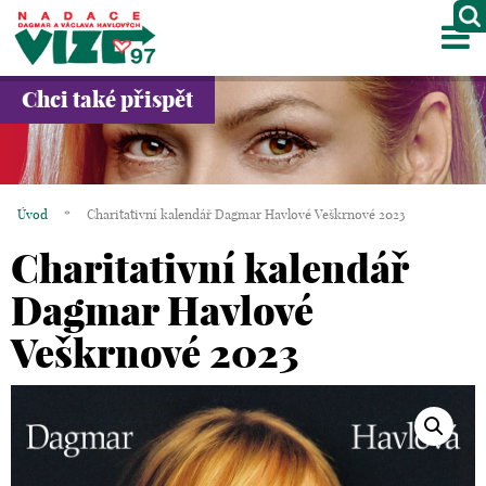
M
O NÁS
Chci také přispět
PROJEKTY
PARTNEŘI
Úvod
*
Charitativní kalendář Dagmar Havlové Veškrnové 2023
GALERIE
Charitativní kalendář
KONTAKTY
Dagmar Havlové
Veškrnové 2023
OBCHOD
KOŠÍK