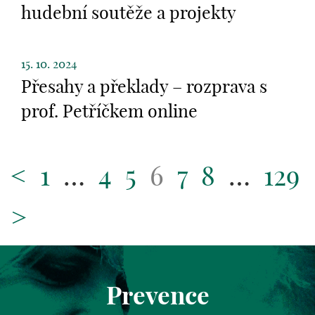
hudební soutěže a projekty
15. 10. 2024
Přesahy a překlady – rozprava s
prof. Petříčkem online
<
1
…
4
5
6
7
8
…
129
>
Prevence