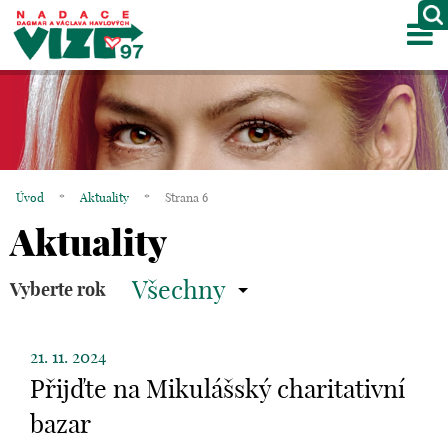
M
O NÁS
PROJEKTY
PARTNEŘI
Úvod
*
Aktuality
*
Strana 6
GALERIE
Aktuality
KONTAKTY
Všechny
Vyberte rok
OBCHOD
21. 11. 2024
KOŠÍK
Přijďte na Mikulášský charitativní
EN
bazar