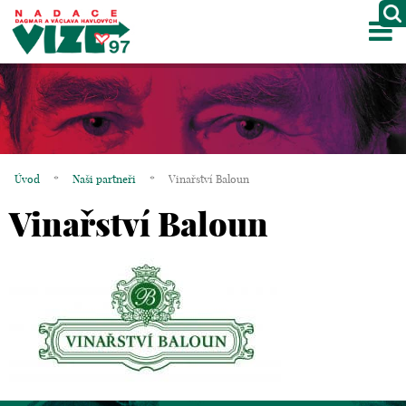
M
O NÁS
PROJEKTY
PARTNEŘI
Úvod
*
Naši partneři
*
Vinařství Baloun
GALERIE
Vinařství Baloun
KONTAKTY
OBCHOD
KOŠÍK
EN