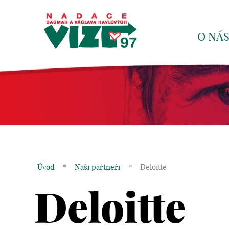
O NÁ
Úvod
*
Naši partneři
*
Deloitte
Deloitte