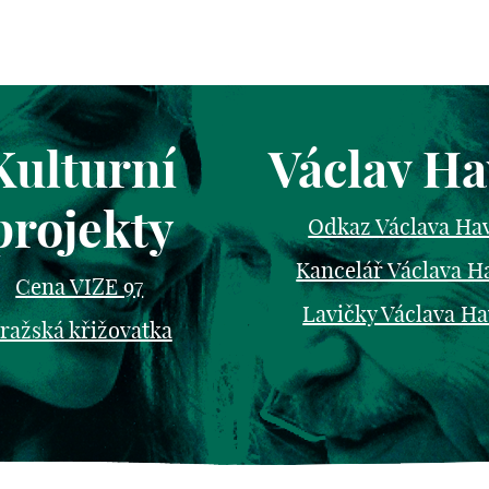
Kulturní
Václav Ha
projekty
Odkaz Václava Ha
Kancelář Václava H
Cena VIZE 97
Lavičky Václava Ha
ražská křižovatka