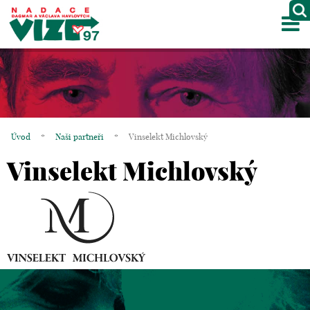
M
O NÁS
PROJEKTY
PARTNEŘI
Úvod
*
Naši partneři
*
Vinselekt Michlovský
GALERIE
Vinselekt Michlovský
KONTAKTY
OBCHOD
KOŠÍK
EN