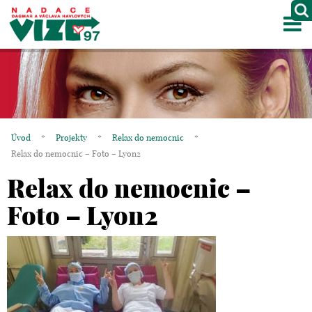
M
O NÁS
PROJEKTY
PARTNEŘI
Úvod
*
Projekty
*
Relax do nemocnic
*
GALERIE
Relax do nemocnic – Foto – Lyon2
Relax do nemocnic –
KONTAKTY
Foto – Lyon2
OBCHOD
KOŠÍK
EN