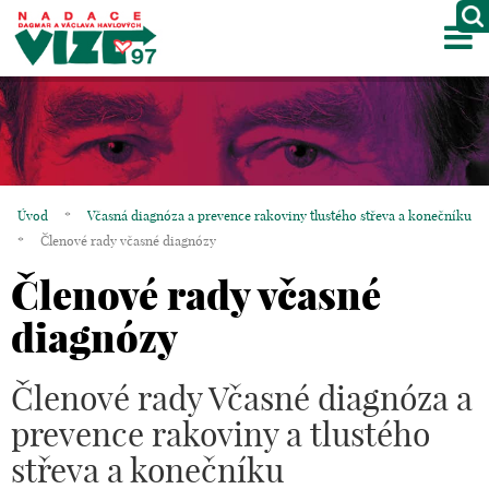
M
O NÁS
PROJEKTY
PARTNEŘI
Úvod
*
Včasná diagnóza a prevence rakoviny tlustého střeva a konečníku
GALERIE
*
Členové rady včasné diagnózy
Členové rady včasné
KONTAKTY
diagnózy
OBCHOD
Členové rady Včasné diagnóza a
KOŠÍK
prevence rakoviny a tlustého
EN
střeva a konečníku