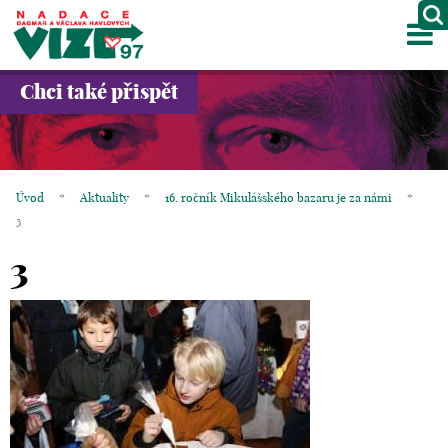
M
O NÁS
Chci také přispět
PROJEKTY
PARTNEŘI
Úvod
*
Aktuality
*
16. ročník Mikulášského bazaru je za námi
*
GALERIE
3
3
KONTAKTY
OBCHOD
KOŠÍK
EN