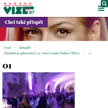
M
O NÁS
Chci také přispět
PROJEKTY
PARTNEŘI
Úvod
*
Aktuality
*
GALERIE
Charitativní galavečeře k 20. výročí vzniku Nadace VIZE 97
*
01
01
KONTAKTY
OBCHOD
KOŠÍK
EN