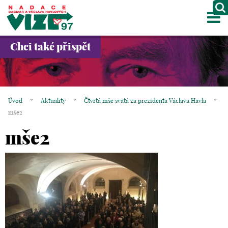
M
O NÁS
Chci také přispět
PROJEKTY
PARTNEŘI
Úvod
*
Aktuality
*
Čtvrtá mše svatá za prezidenta Václava Havla
*
GALERIE
mše2
mše2
KONTAKTY
OBCHOD
KOŠÍK
EN