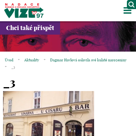
M
O NÁS
Chci také přispět
PROJEKTY
PARTNEŘI
Úvod
*
Aktuality
*
Dagmar Havlová oslavila své kulaté narozeniny
GALERIE
*
_3
_3
KONTAKTY
OBCHOD
KOŠÍK
EN