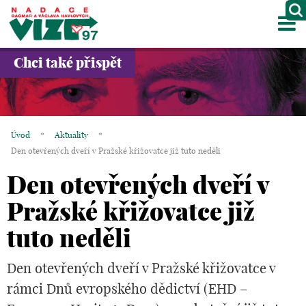
M
O NÁS
Chci také přispět
PROJEKTY
PARTNEŘI
Úvod
*
Aktuality
*
GALERIE
Den otevřených dveří v Pražské křižovatce již tuto neděli
Den otevřených dveří v
KONTAKTY
Pražské křižovatce již
OBCHOD
tuto neděli
KOŠÍK
Den otevřených dveří v Pražské křižovatce v
EN
rámci Dnů evropského dědictví (EHD –