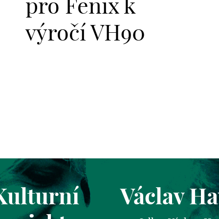
pro Fenix k
výročí VH90
Kulturní
Václav Ha