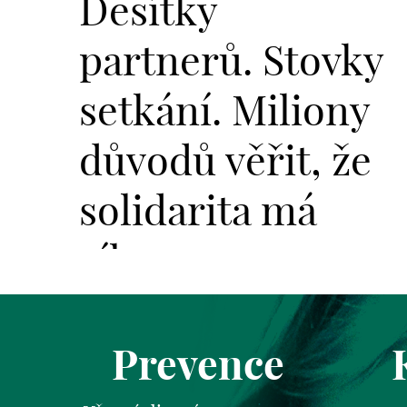
Desítky
partnerů. Stovky
setkání. Miliony
důvodů věřit, že
solidarita má
sílu.
Prevence