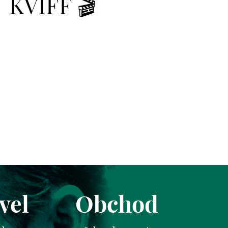
KVIFF 🎬
vel
Obchod