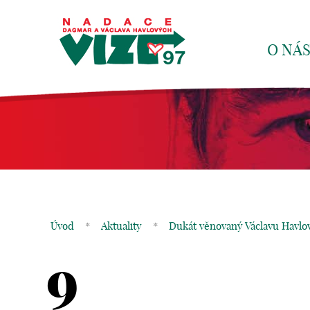
O NÁ
Úvod
*
Aktuality
*
Dukát věnovaný Václavu Havlov
9