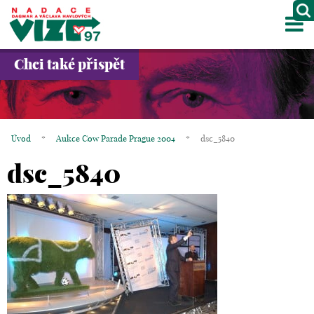
M
O NÁS
Chci také přispět
PROJEKTY
PARTNEŘI
Úvod
*
Aukce Cow Parade Prague 2004
*
dsc_5840
GALERIE
dsc_5840
KONTAKTY
OBCHOD
KOŠÍK
EN