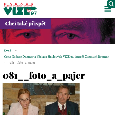
M
O NÁS
Chci také přispět
PROJEKTY
PARTNEŘI
Úvod
*
GALERIE
Cena Nadace Dagmar a Václava Havlových VIZE 97, laureát Zygmunt Bauman
*
081__foto_a_pajer
KONTAKTY
081__foto_a_pajer
OBCHOD
KOŠÍK
EN