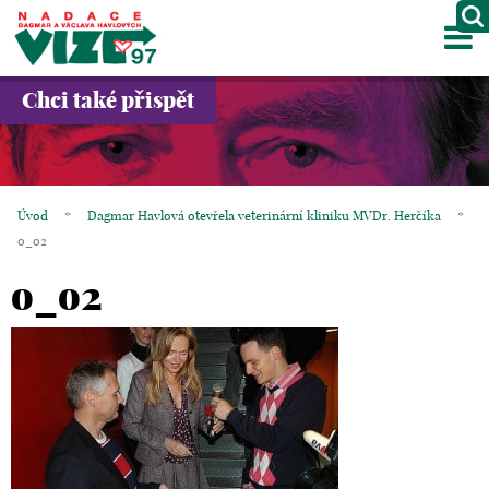
M
O NÁS
Chci také přispět
PROJEKTY
PARTNEŘI
Úvod
*
Dagmar Havlová otevřela veterinární kliniku MVDr. Herčíka
*
GALERIE
o_o2
o_o2
KONTAKTY
OBCHOD
KOŠÍK
EN