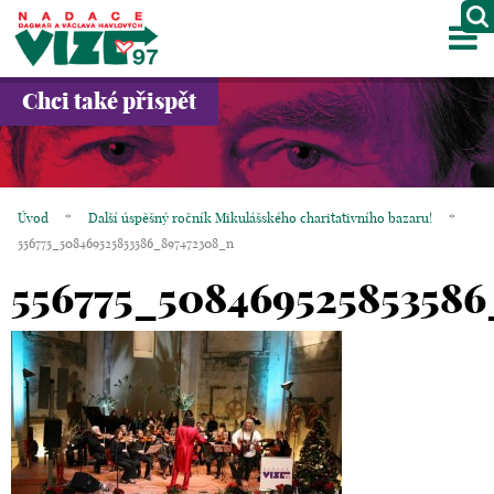
M
O NÁS
Chci také přispět
PROJEKTY
PARTNEŘI
Úvod
*
Další úspěšný ročník Mikulášského charitativního bazaru!
*
GALERIE
556775_508469525853586_897472308_n
556775_50846952585358
KONTAKTY
OBCHOD
KOŠÍK
EN