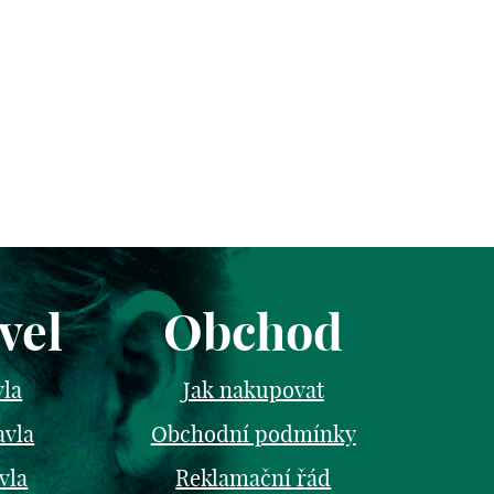
vel
Obchod
vla
Jak nakupovat
avla
Obchodní podmínky
vla
Reklamační řád