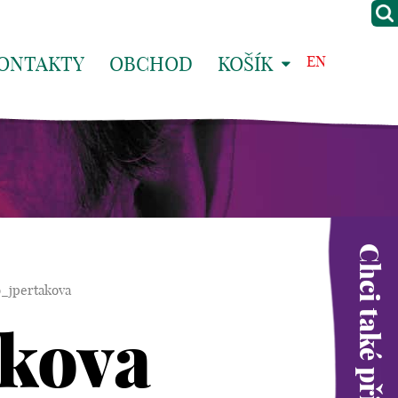
ONTAKTY
OBCHOD
KOŠÍK
EN
Chci také přispět
o_jpertakova
akova