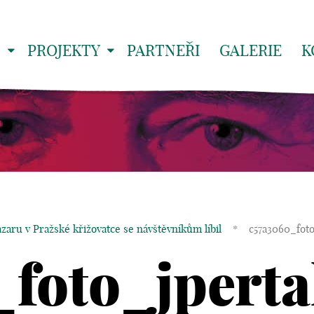
S
PROJEKTY
PARTNEŘI
GALERIE
K
zaru v Pražské křižovatce se návštěvníkům líbil
*
c57a3060_fot
foto_jpert