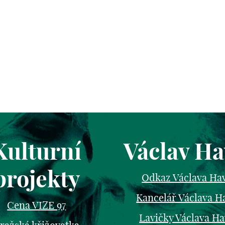
Kulturní
Václav Ha
projekty
Odkaz Václava Ha
Kancelář Václava H
Cena VIZE 97
Lavičky Václava Ha