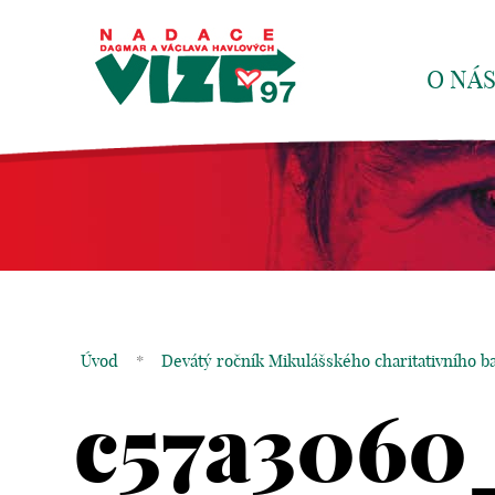
O NÁ
Úvod
*
Devátý ročník Mikulášského charitativního ba
c57a3060_