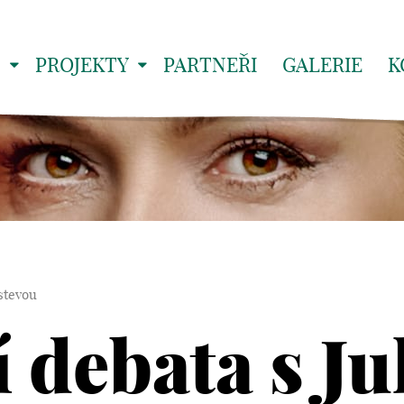
S
PROJEKTY
PARTNEŘI
GALERIE
K
istevou
debata s Jul