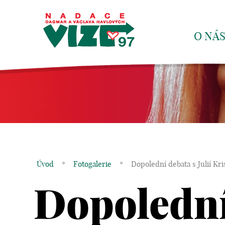
O NÁ
Úvod
*
Fotogalerie
*
Dopolední debata s Julií Kr
Dopolední 