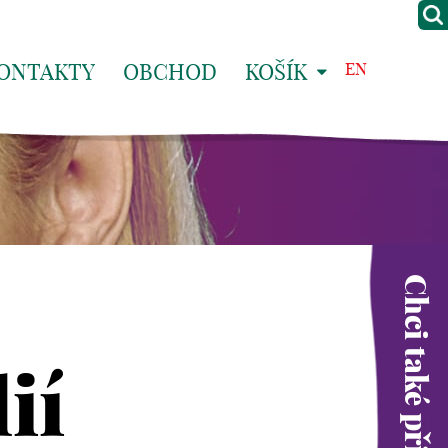
ONTAKTY
OBCHOD
KOŠÍK
EN
Chci také přispět
ií