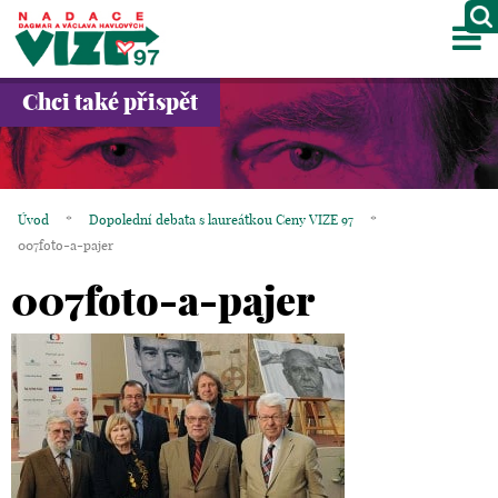
M
O NÁS
Chci také přispět
PROJEKTY
PARTNEŘI
Úvod
*
Dopolední debata s laureátkou Ceny VIZE 97
*
GALERIE
007foto-a-pajer
007foto-a-pajer
KONTAKTY
OBCHOD
KOŠÍK
EN