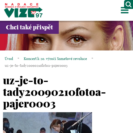
M
O NÁS
Chci také přispět
PROJEKTY
PARTNEŘI
Úvod
*
Koncert k 20. výročí Sametové revoluce
*
GALERIE
uz-je-to-tady20090210fotoa-pajer0003
uz-je-to-
KONTAKTY
tady20090210fotoa-
OBCHOD
pajer0003
KOŠÍK
EN