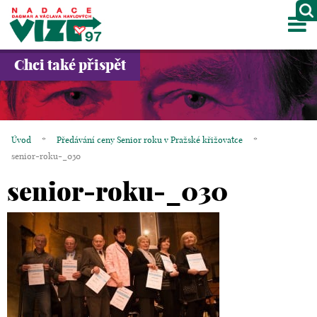
M
O NÁS
Chci také přispět
PROJEKTY
PARTNEŘI
Úvod
*
Předávání ceny Senior roku v Pražské křižovatce
*
GALERIE
senior-roku-_030
senior-roku-_030
KONTAKTY
OBCHOD
KOŠÍK
EN