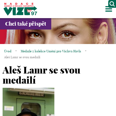
M
O NÁS
Chci také přispět
PROJEKTY
PARTNEŘI
Úvod
*
Medaile z kolekce Umění pro Václava Havla
*
GALERIE
Aleš Lamr se svou medailí
Aleš Lamr se svou
KONTAKTY
medailí
OBCHOD
KOŠÍK
EN