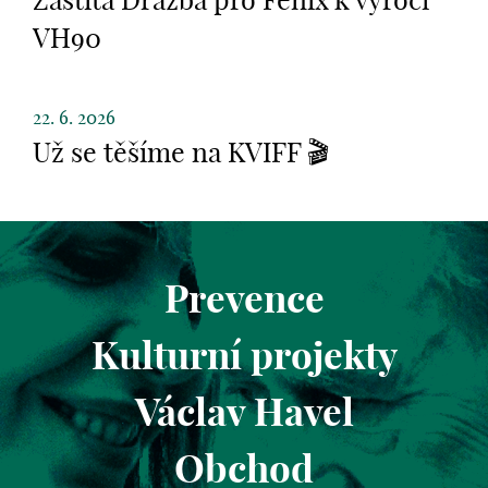
Záštita Dražba pro Fenix k výročí
VH90
22. 6. 2026
Už se těšíme na KVIFF 🎬
Prevence
Kulturní projekty
Václav Havel
Obchod