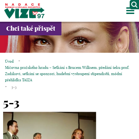
M
O NÁS
Chci také přispět
PROJEKTY
PARTNEŘI
Úvod
*
Míčovna pražského hradu – Setkání s Brucem Willisem, předání šeku prof.
GALERIE
Zadákovi, setkání se sponzori, hudební vystoupení stipendistů, módní
přehlídka TAIZA
KONTAKTY
*
5-3
OBCHOD
5-3
KOŠÍK
EN