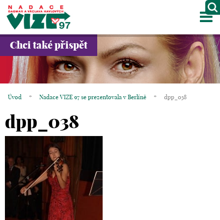
M
O NÁS
Chci také přispět
PROJEKTY
PARTNEŘI
Úvod
*
Nadace VIZE 97 se prezentovala v Berlíně
*
dpp_038
GALERIE
dpp_038
KONTAKTY
OBCHOD
KOŠÍK
EN