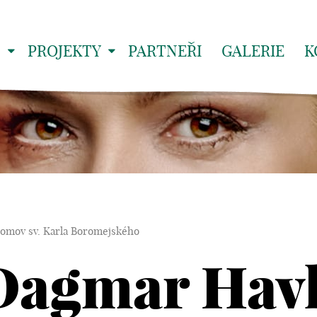
S
PROJEKTY
PARTNEŘI
GALERIE
K
omov sv. Karla Boromejského
Dagmar Hav