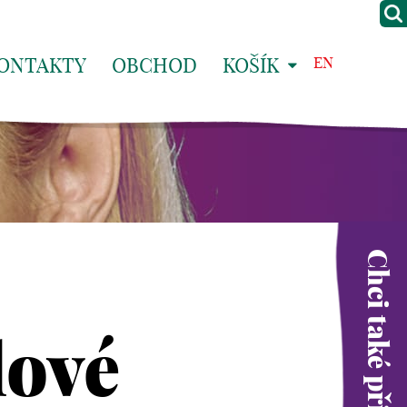
ONTAKTY
OBCHOD
KOŠÍK
EN
Chci také přispět
lové