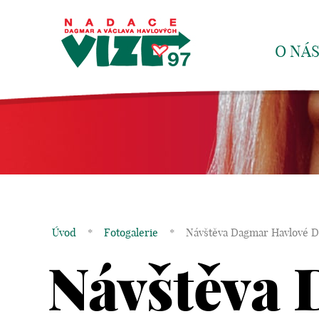
O NÁ
Úvod
*
Fotogalerie
*
Návštěva Dagmar Havlové D
Návštěva 