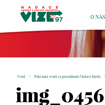
O NÁ
Úvod
*
Pátá mše svatá za prezidenta Václava Havla
img_0456