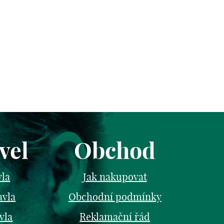
vel
Obchod
vla
Jak nakupovat
avla
Obchodní podmínky
vla
Reklamační řád