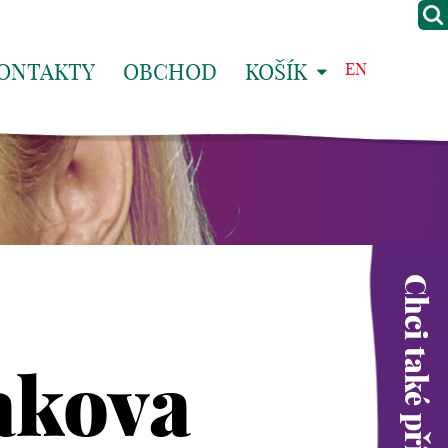
ONTAKTY
OBCHOD
KOŠÍK
EN
Chci také přispět
akova