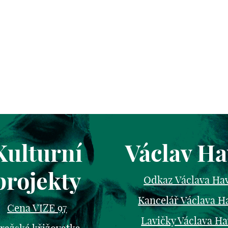
Kulturní
Václav Ha
projekty
Odkaz Václava Ha
Kancelář Václava H
Cena VIZE 97
Lavičky Václava Ha