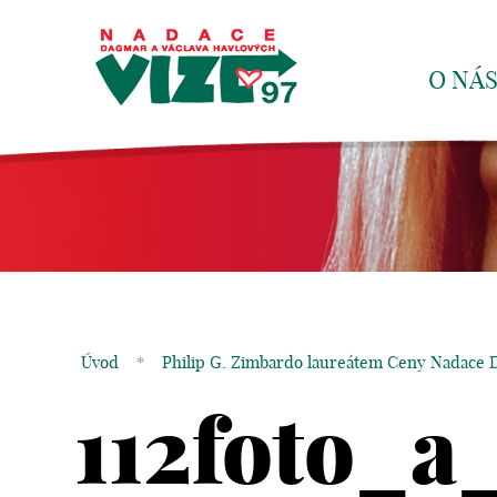
O NÁ
Úvod
*
Philip G. Zimbardo laureátem Ceny Nadace D
112foto_a