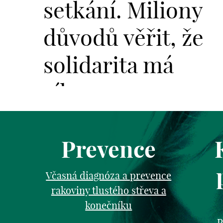
setkání. Miliony
důvodů věřit, že
solidarita má
sílu.
Prevence
Včasná diagnóza a prevence
rakoviny tlustého střeva a
konečníku
P