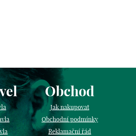
vel
Obchod
vla
Jak nakupovat
avla
Obchodní podmínky
vla
Reklamační řád