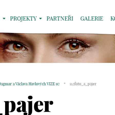
S
PROJEKTY
PARTNEŘI
GALERIE
K
agmar a Václava Havlových VIZE 97
*
112foto_a_pajer
_pajer