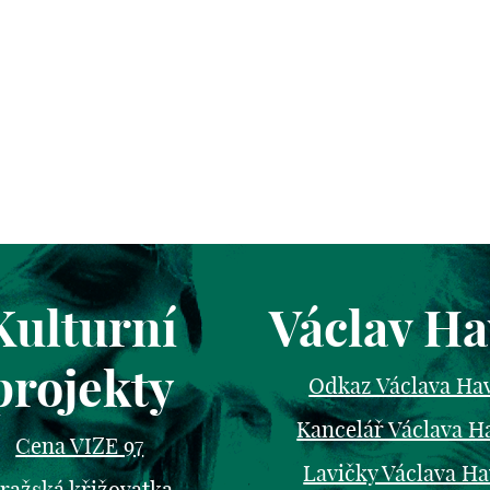
Kulturní
Václav Ha
projekty
Odkaz Václava Ha
Kancelář Václava H
Cena VIZE 97
Lavičky Václava Ha
ražská křižovatka