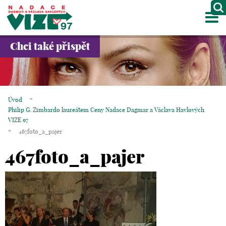
M
O NÁS
Chci také přispět
PROJEKTY
PARTNEŘI
Úvod
*
Philip G. Zimbardo laureátem Ceny Nadace Dagmar a Václava Havlových
GALERIE
VIZE 97
*
467foto_a_pajer
KONTAKTY
467foto_a_pajer
OBCHOD
KOŠÍK
EN