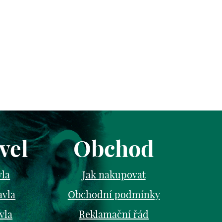
vel
Obchod
vla
Jak nakupovat
avla
Obchodní podmínky
vla
Reklamační řád