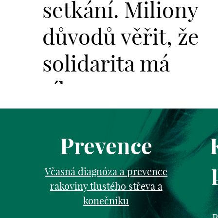
setkání. Miliony
důvodů věřit, že
solidarita má
sílu.
Prevence
Včasná diagnóza a prevence
rakoviny tlustého střeva a
konečníku
P