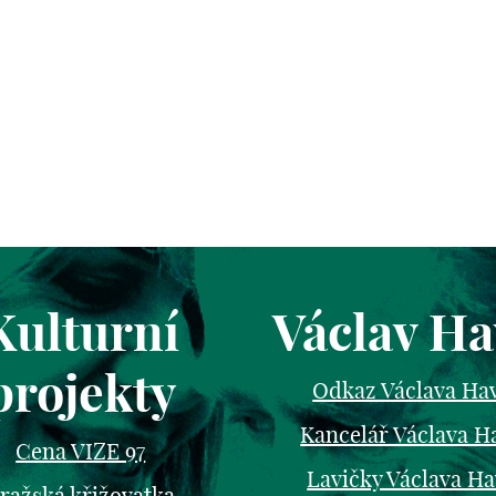
Kulturní
Václav Ha
projekty
Odkaz Václava Ha
Kancelář Václava H
Cena VIZE 97
Lavičky Václava Ha
ražská křižovatka