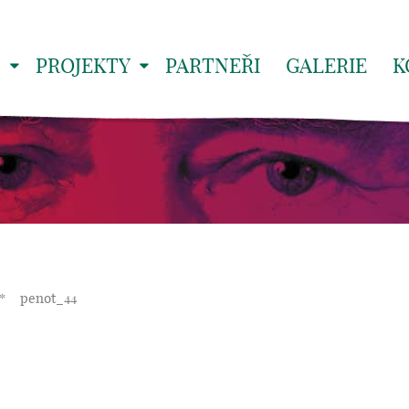
S
PROJEKTY
PARTNEŘI
GALERIE
K
*
penot_44