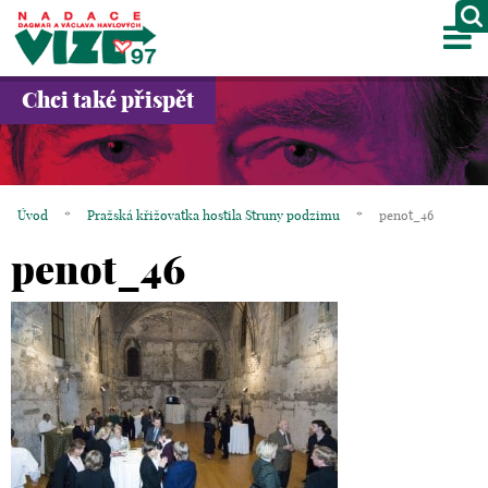
M
O NÁS
Chci také přispět
PROJEKTY
PARTNEŘI
Úvod
*
Pražská křižovatka hostila Struny podzimu
*
penot_46
GALERIE
penot_46
KONTAKTY
OBCHOD
KOŠÍK
EN