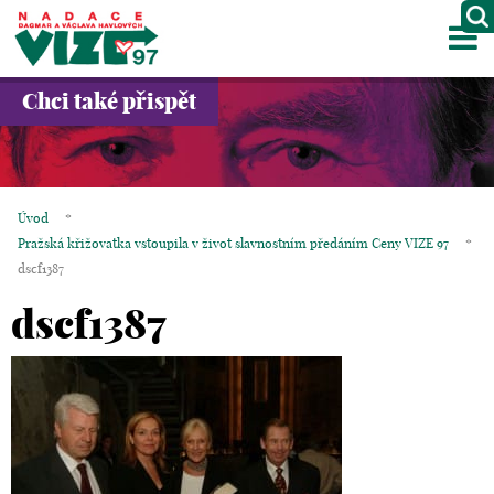
M
O NÁS
Chci také přispět
PROJEKTY
PARTNEŘI
Úvod
*
GALERIE
Pražská křižovatka vstoupila v život slavnostním předáním Ceny VIZE 97
*
dscf1387
KONTAKTY
dscf1387
OBCHOD
KOŠÍK
EN