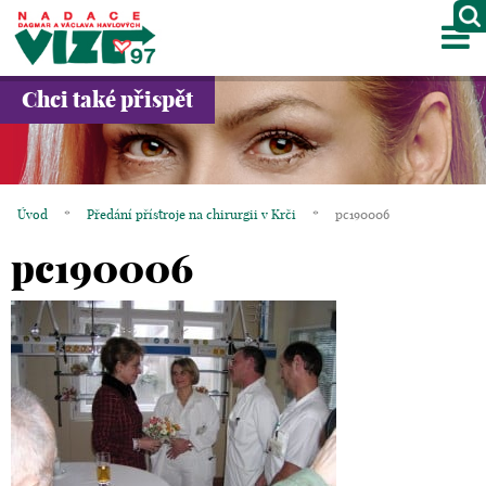
M
O NÁS
Chci také přispět
PROJEKTY
PARTNEŘI
Úvod
*
Předání přístroje na chirurgii v Krči
*
pc190006
GALERIE
pc190006
KONTAKTY
OBCHOD
KOŠÍK
EN