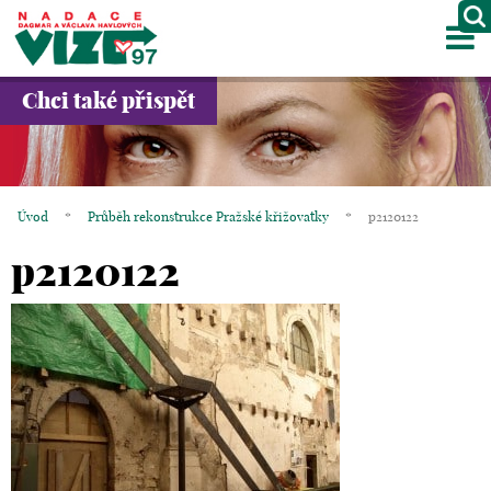
M
O NÁS
Chci také přispět
PROJEKTY
PARTNEŘI
Úvod
*
Průběh rekonstrukce Pražské křižovatky
*
p2120122
GALERIE
p2120122
KONTAKTY
OBCHOD
KOŠÍK
EN