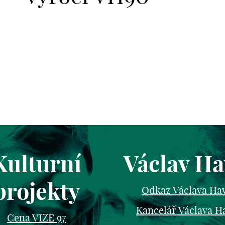
Kulturní
Václav Ha
projekty
Odkaz Václava Ha
Kancelář Václava H
Cena VIZE 97