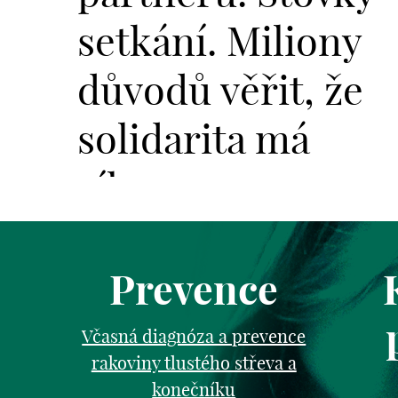
setkání. Miliony
důvodů věřit, že
solidarita má
sílu.
Prevence
Včasná diagnóza a prevence
rakoviny tlustého střeva a
konečníku