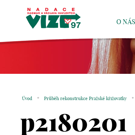
O NÁ
Úvod
*
Průběh rekonstrukce Pražské křižovatky
*
p2180201