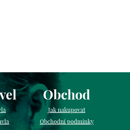
vel
Obchod
vla
Jak nakupovat
avla
Obchodní podmínky