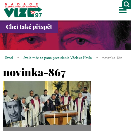
M
O NÁS
Chci také přispět
PROJEKTY
PARTNEŘI
Úvod
*
Svatá mše za pana prezidenta Václava Havla
*
novinka-867
GALERIE
novinka-867
KONTAKTY
OBCHOD
KOŠÍK
EN