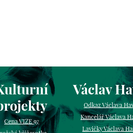
Kulturní
Václav Ha
projekty
Odkaz Václava Ha
Kancelář Václava H
Cena VIZE 97
Lavičky Václava Ha