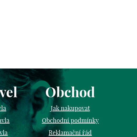
vel
Obchod
vla
Jak nakupovat
avla
Obchodní podmínky
vla
Reklamační řád