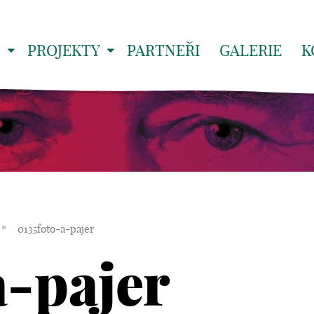
S
PROJEKTY
PARTNEŘI
GALERIE
K
*
0135foto-a-pajer
a-pajer