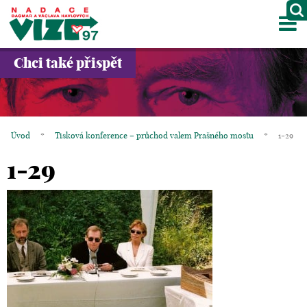
M
O NÁS
Chci také přispět
PROJEKTY
PARTNEŘI
Úvod
*
Tisková konference – průchod valem Prašného mostu
*
1-29
GALERIE
1-29
KONTAKTY
OBCHOD
KOŠÍK
EN