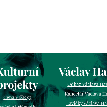
Kulturní
Václav Ha
projekty
Odkaz Václava Ha
Kancelář Václava H
Cena VIZE 97
Lavičky Václava Ha
ražská křižovatka