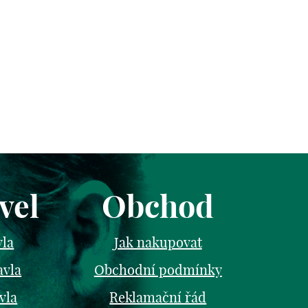
vel
Obchod
vla
Jak nakupovat
avla
Obchodní podmínky
vla
Reklamační řád