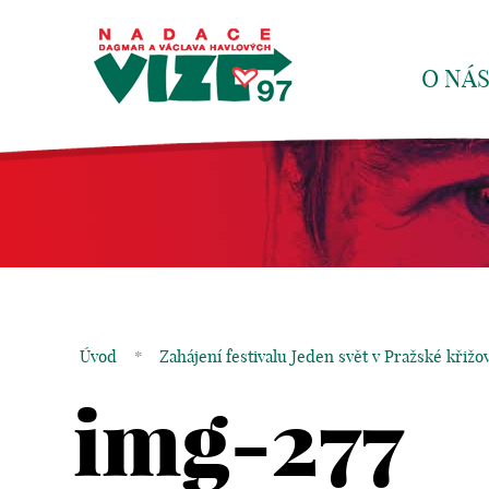
O NÁ
Úvod
*
Zahájení festivalu Jeden svět v Pražské křižo
img-277