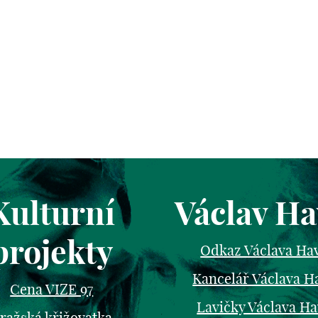
Kulturní
Václav Ha
projekty
Odkaz Václava Ha
Kancelář Václava H
Cena VIZE 97
Lavičky Václava Ha
ražská křižovatka