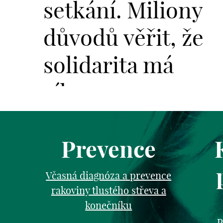
setkání. Miliony
důvodů věřit, že
solidarita má
sílu.
Prevence
Včasná diagnóza a prevence
rakoviny tlustého střeva a
konečníku
P