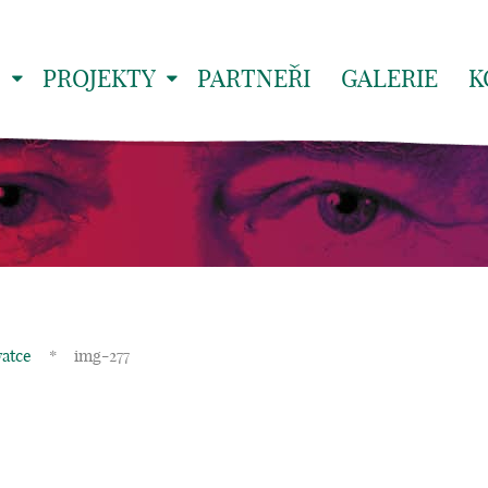
S
PROJEKTY
PARTNEŘI
GALERIE
K
vatce
*
img-277