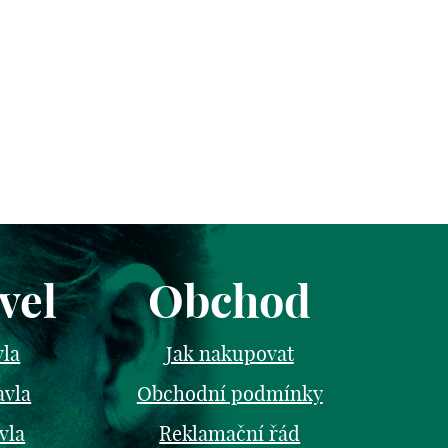
vel
Obchod
vla
Jak nakupovat
avla
Obchodní podmínky
vla
Reklamační řád