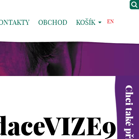
ONTAKTY
OBCHOD
KOŠÍK
EN
Chci také přispět
daceVIZE97_