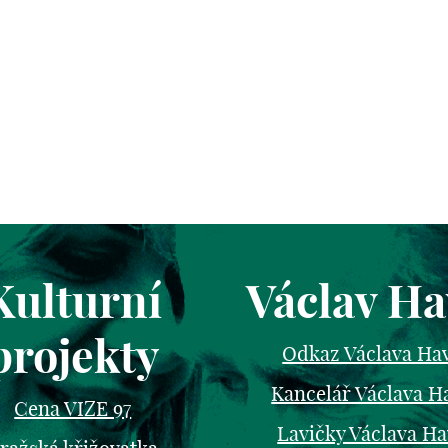
Kulturní
Václav Ha
projekty
Odkaz Václava Ha
Kancelář Václava H
Cena VIZE 97
Lavičky Václava Ha