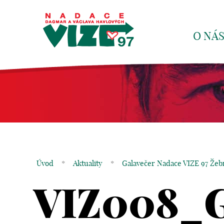
O NÁ
Úvod
*
Aktuality
*
Galavečer Nadace VIZE 97 Žeb
VIZ008_G