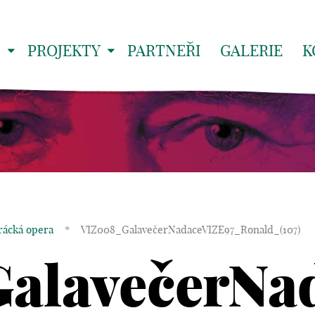
S
PROJEKTY
PARTNEŘI
GALERIE
K
rácká opera
*
VIZ008_GalavečerNadaceVIZE97_Ronald_(107)
alavečerNa