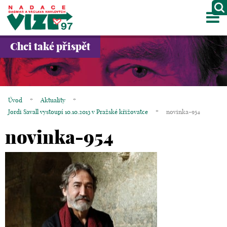
M
O NÁS
Chci také přispět
PROJEKTY
PARTNEŘI
Úvod
*
Aktuality
*
GALERIE
Jordi Savall vystoupí 10.10.2013 v Pražské křižovatce
*
novinka-954
novinka-954
KONTAKTY
OBCHOD
KOŠÍK
EN