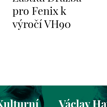
pro Fenix k
výročí VH90
Kulturní
Václav Ha