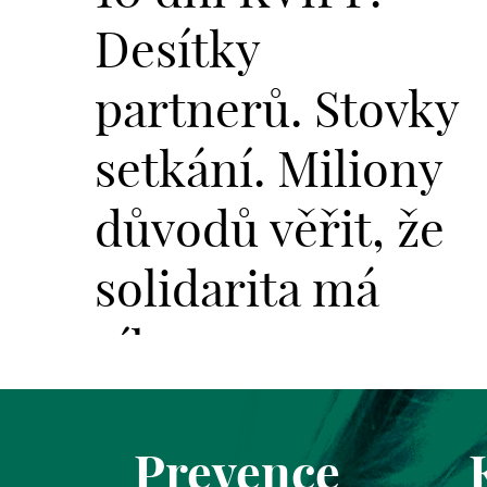
Desítky
partnerů. Stovky
setkání. Miliony
důvodů věřit, že
solidarita má
sílu.
Prevence