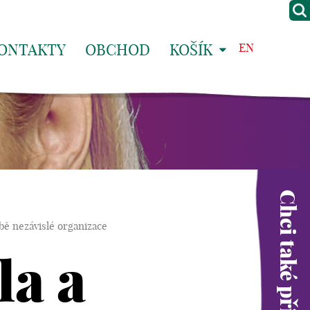
ONTAKTY
OBCHOD
KOŠÍK
EN
Chci také přispět
bě nezávislé organizace
la a