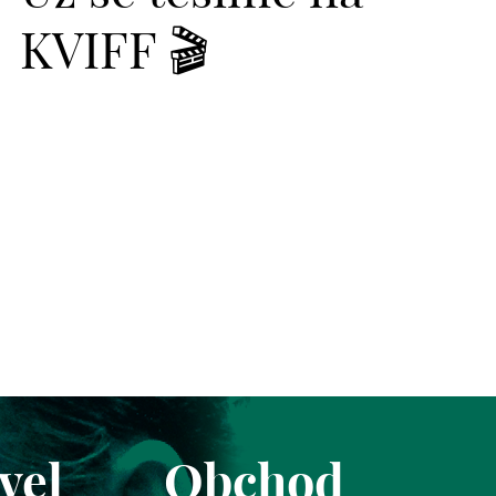
KVIFF 🎬
vel
Obchod