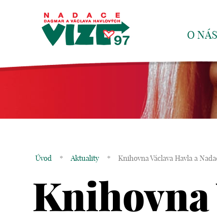
O NÁ
Úvod
*
Aktuality
*
Knihovna Václava Havla a Nada
Knihovna 