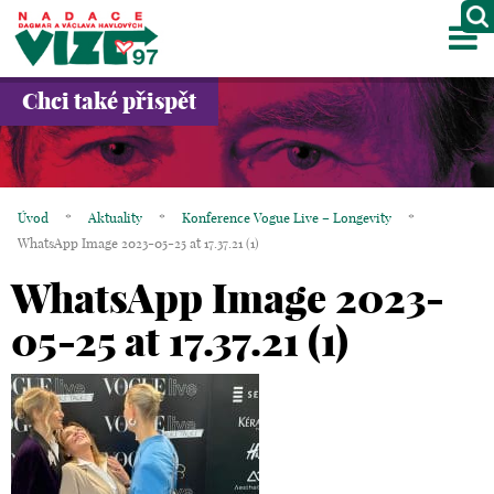
M
O NÁS
Chci také přispět
PROJEKTY
PARTNEŘI
Úvod
*
Aktuality
*
Konference Vogue Live – Longevity
*
GALERIE
WhatsApp Image 2023-05-25 at 17.37.21 (1)
WhatsApp Image 2023-
KONTAKTY
05-25 at 17.37.21 (1)
OBCHOD
KOŠÍK
EN