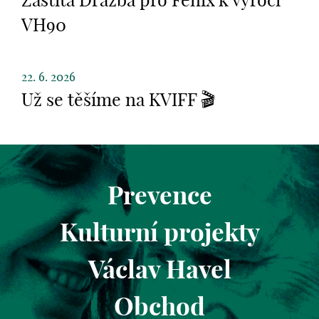
Záštita Dražba pro Fenix k výročí
VH90
22. 6. 2026
Už se těšíme na KVIFF 🎬
Prevence
Kulturní projekty
Václav Havel
Obchod