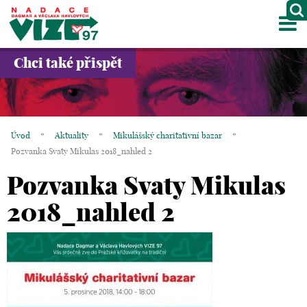
M
O NÁS
Chci také přispět
PROJEKTY
PARTNEŘI
Úvod
*
Aktuality
*
Mikulášský charitativní bazar
*
GALERIE
Pozvanka Svaty Mikulas 2018_nahled 2
Pozvanka Svaty Mikulas
KONTAKTY
2018_nahled 2
OBCHOD
KOŠÍK
EN