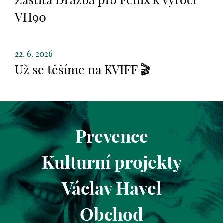
Záštita Dražba pro Fenix k výročí
VH90
22. 6. 2026
Už se těšíme na KVIFF 🎬
Prevence
Kulturní projekty
Václav Havel
Obchod