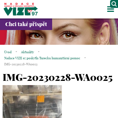
M
O NÁS
Chci také přispět
PROJEKTY
PARTNEŘI
Úvod
*
Aktuality
*
GALERIE
Nadace VIZE 97 poskytla Turecku humanitární pomoc
*
IMG-20230228-WA0025
KONTAKTY
IMG-20230228-WA0025
OBCHOD
KOŠÍK
EN