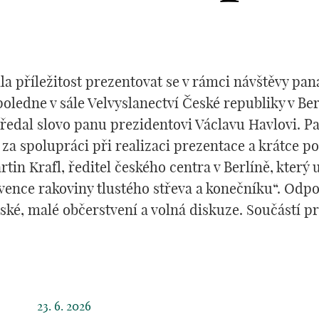
 příležitost prezentovat se v rámci návštěvy pana
ledne v sále Velvyslanectví České republiky v Berl
 předal slovo panu prezidentovi Václavu Havlovi. 
za spolupráci při realizaci prezentace a krátce poh
in Krafl, ředitel českého centra v Berlíně, kter
vence rakoviny tlustého střeva a konečníku“. Odpo
ské, malé občerstvení a volná diskuze. Součástí pre
23. 6. 2026