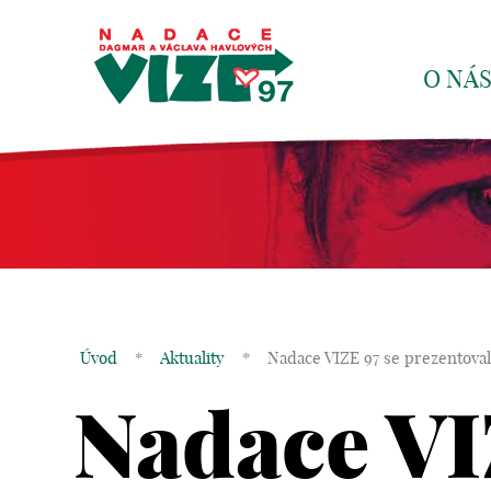
O NÁ
Úvod
*
Aktuality
*
Nadace VIZE 97 se prezentoval
Nadace VI